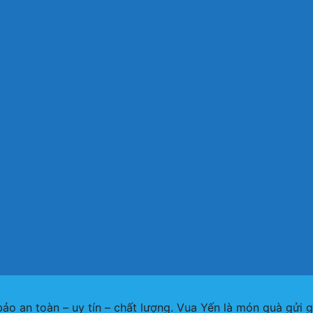
o an toàn – uy tín – chất lượng. Vua Yến là món quà gửi 