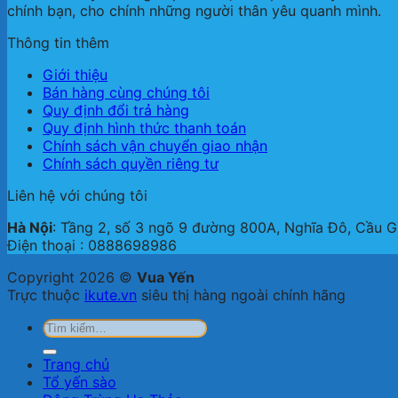
chính bạn, cho chính những người thân yêu quanh mình.
Thông tin thêm
Giới thiệu
Bán hàng cùng chúng tôi
Quy định đổi trả hàng
Quy định hình thức thanh toán
Chính sách vận chuyển giao nhận
Chính sách quyền riêng tư
Liên hệ với chúng tôi
Hà Nội
: Tầng 2, số 3 ngõ 9 đường 800A, Nghĩa Đô, Cầu G
Điện thoại : 0888698986
Copyright 2026 ©
Vua Yến
Trực thuộc
ikute.vn
siêu thị hàng ngoài chính hãng
Tìm
kiếm:
Trang chủ
Tổ yến sào