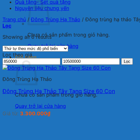
Quà tặng- Sét quà tặng
Nguyên liệu chưng yến
Trang chủ
/
Đông Trùng Hạ Thảo
/
Đông trùng hạ thảo Tâ
Lọc
Chưa có sản phẩm trong giỏ hàng.
Showing all 6 results
Quay trở lại cửa hàng
Lọc theo giá
Giỏ hàng
Giá
Giá
Lọc
thấp
cao
nhất
nhất
Đông Trùng Hạ Thảo
Đông Trùng Hạ Thảo Tây Tạng Size 60 Con
Chưa có sản phẩm trong giỏ hàng.
Quay trở lại cửa hàng
Giá từ:
3.300.000
₫