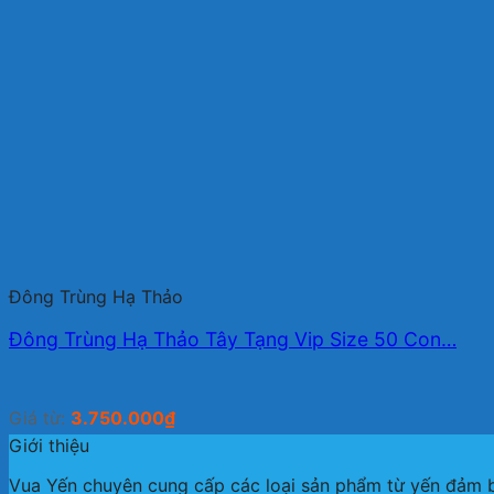
Đông Trùng Hạ Thảo
Đông Trùng Hạ Thảo Tây Tạng Vip Size 50 Con…
Giá từ:
3.750.000
₫
Giới thiệu
Vua Yến chuyên cung cấp các loại sản phẩm từ yến đảm bả