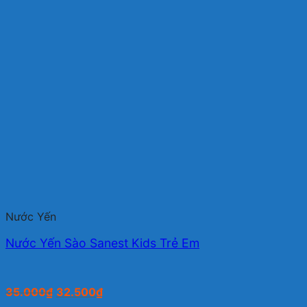
Nước Yến
Nước Yến Sào Sanest Kids Trẻ Em
Giá
Giá
35.000
₫
32.500
₫
gốc
hiện