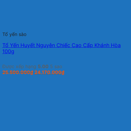
Tổ yến sào
Tổ Yến Huyết Nguyên Chiếc Cao Cấp Khánh Hòa
100g
Được xếp hạng
5.00
5 sao
Giá
Giá
25.500.000
₫
24.170.000
₫
gốc
hiện
là:
tại
25.500.000₫.
là:
24.170.000₫.