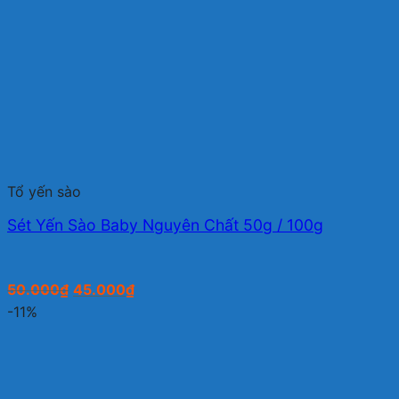
Tổ yến sào
Sét Yến Sào Baby Nguyên Chất 50g / 100g
Giá
Giá
50.000
₫
45.000
₫
gốc
hiện
-11%
là:
tại
50.000₫.
là:
45.000₫.