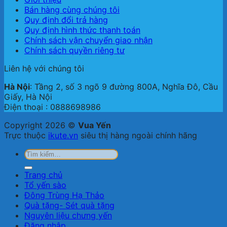
Bán hàng cùng chúng tôi
Quy định đổi trả hàng
Quy định hình thức thanh toán
Chính sách vận chuyển giao nhận
Chính sách quyền riêng tư
Liên hệ với chúng tôi
Hà Nội
: Tầng 2, số 3 ngõ 9 đường 800A, Nghĩa Đô, Cầu
Giấy, Hà Nội
Điện thoại : 0888698986
Copyright 2026 ©
Vua Yến
Trực thuộc
ikute.vn
siêu thị hàng ngoài chính hãng
Tìm
kiếm:
Trang chủ
Tổ yến sào
Đông Trùng Hạ Thảo
Quà tặng- Sét quà tặng
Nguyên liệu chưng yến
Đăng nhập