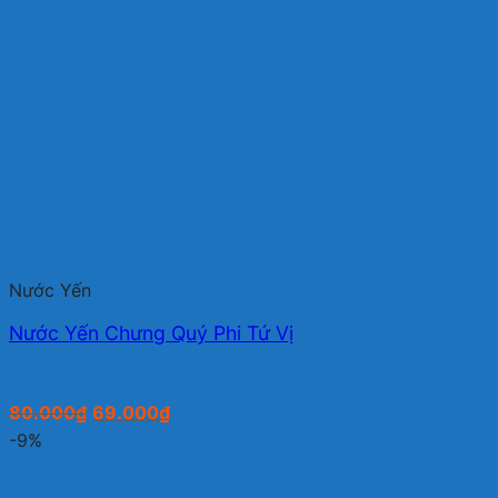
Nước Yến
Nước Yến Chưng Quý Phi Tứ Vị
Giá
Giá
80.000
₫
69.000
₫
gốc
hiện
-9%
là:
tại
80.000₫.
là: