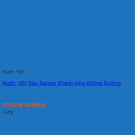
Nước Yến
Nước Yến Sào Sanest Khánh Hòa Không Đường
Giá
Giá
37.000
₫
32.900
₫
gốc
hiện
-14%
là:
tại
37.000₫.
là:
32.900₫.