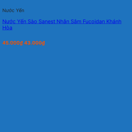
Nước Yến
Nước Yến Sào Sanest Nhân Sâm Fucoidan Khánh
Hòa
Giá
Giá
45.000
₫
43.000
₫
gốc
hiện
là:
tại
45.000₫.
là:
43.000₫.