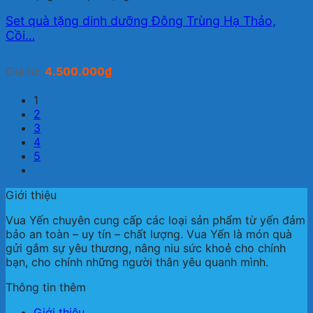
Set quà tặng dinh dưỡng Đông Trùng Hạ Thảo,
Cồi…
Giá từ:
4.500.000
₫
1
2
3
4
5
Giới thiệu
Vua Yến chuyên cung cấp các loại sản phẩm từ yến đảm
bảo an toàn – uy tín – chất lượng. Vua Yến là món quà
gửi gắm sự yêu thương, nâng niu sức khoẻ cho chính
bạn, cho chính những người thân yêu quanh mình.
Thông tin thêm
Giới thiệu