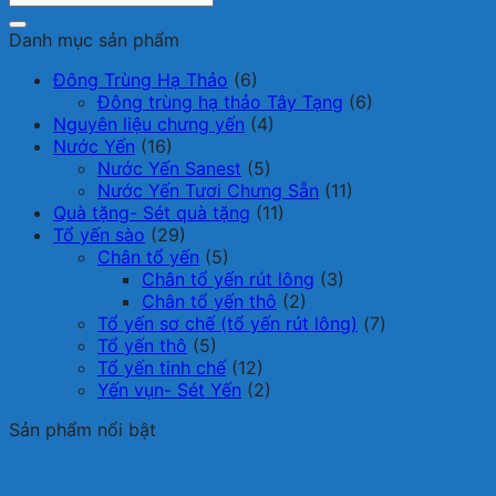
Danh mục sản phẩm
Đông Trùng Hạ Thảo
(6)
Đông trùng hạ thảo Tây Tạng
(6)
Nguyên liệu chưng yến
(4)
Nước Yến
(16)
Nước Yến Sanest
(5)
Nước Yến Tươi Chưng Sẵn
(11)
Quà tặng- Sét quà tặng
(11)
Tổ yến sào
(29)
Chân tổ yến
(5)
Chân tổ yến rút lông
(3)
Chân tổ yến thô
(2)
Tổ yến sơ chế (tổ yến rút lông)
(7)
Tổ yến thô
(5)
Tổ yến tinh chế
(12)
Yến vụn- Sét Yến
(2)
Sản phẩm nổi bật