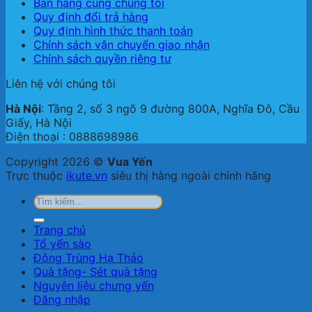
Bán hàng cùng chúng tôi
Quy định đổi trả hàng
Quy định hình thức thanh toán
Chính sách vận chuyển giao nhận
Chính sách quyền riêng tư
Liên hệ với chúng tôi
Hà Nội
: Tầng 2, số 3 ngõ 9 đường 800A, Nghĩa Đô, Cầu
Giấy, Hà Nội
Điện thoại : 0888698986
Copyright 2026 ©
Vua Yến
Trực thuộc
ikute.vn
siêu thị hàng ngoài chính hãng
Tìm
kiếm:
Trang chủ
Tổ yến sào
Đông Trùng Hạ Thảo
Quà tặng- Sét quà tặng
Nguyên liệu chưng yến
Đăng nhập