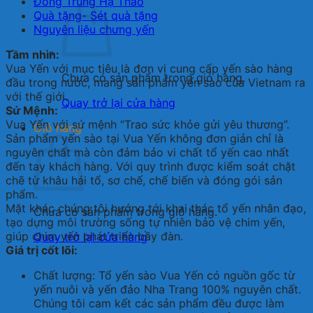
Đông Trùng Hạ Thảo
Quà tặng- Sét quà tặng
Nguyên liệu chưng yến
Tầm nhìn:
Vua Yến với mục tiêu là đơn vị cung cấp yến sào hàng
Chưa có sản phẩm trong giỏ hàng.
đầu trong nước, mang sản phẩm yến sào của Vietnam ra
với thế giới.
Quay trở lại cửa hàng
Sứ Mệnh:
Vua Yến với sứ mệnh “Trao sức khỏe gửi yêu thương”.
Giỏ hàng
Sản phẩm yến sào tại Vua Yến không đơn giản chỉ là
nguyên chất mà còn đảm bảo vi chất tổ yến cao nhất
đến tay khách hàng. Với quy trình được kiểm soát chặt
chẽ từ khâu hái tổ, sơ chế, chế biến và đóng gói sản
phẩm.
Mặt khác chúng tôi hướng tới khai thác tổ yến nhân đạo,
Chưa có sản phẩm trong giỏ hàng.
tạo dựng môi trường sống tự nhiên bảo vệ chim yến,
giúp chim yến phát triển bầy đàn.
Quay trở lại cửa hàng
Giá trị cốt lõi:
Chất lượng: Tổ yến sào Vua Yến có nguồn gốc từ
yến nuôi và yến đảo Nha Trang 100% nguyên chất.
Chúng tôi cam kết các sản phẩm đều được làm