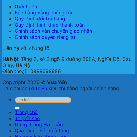
Giới thiệu
Bán hàng cùng chúng tôi
Quy định đổi trả hàng
Quy định hình thức thanh toán
Chính sách vận chuyển giao nhận
Chính sách quyền riêng tư
Liên hệ với chúng tôi
Hà Nội
: Tầng 2, số 3 ngõ 9 đường 800A, Nghĩa Đô, Cầu
Giấy, Hà Nội
Điện thoại : 0888698986
Copyright 2026 ©
Vua Yến
Trực thuộc
ikute.vn
siêu thị hàng ngoài chính hãng
Tìm
kiếm:
Trang chủ
Tổ yến sào
Đông Trùng Hạ Thảo
Quà tặng- Sét quà tặng
Nguyên liệu chưng yến