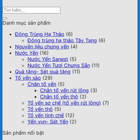
Danh mục sản phẩm
Đông Trùng Hạ Thảo
(6)
Đông trùng hạ thảo Tây Tạng
(6)
Nguyên liệu chưng yến
(4)
Nước Yến
(16)
Nước Yến Sanest
(5)
Nước Yến Tươi Chưng Sẵn
(11)
Quà tặng- Sét quà tặng
(11)
Tổ yến sào
(29)
Chân tổ yến
(5)
Chân tổ yến rút lông
(3)
Chân tổ yến thô
(2)
Tổ yến sơ chế (tổ yến rút lông)
(7)
Tổ yến thô
(5)
Tổ yến tinh chế
(12)
Yến vụn- Sét Yến
(2)
Sản phẩm nổi bật