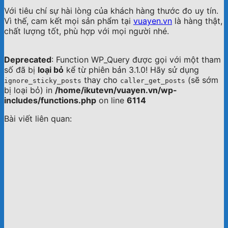
Với tiêu chí sự hài lòng của khách hàng thước đo uy tín.
Vì thế, cam kết mọi sản phẩm tại
vuayen.vn
là hàng thật,
chất lượng tốt, phù hợp với mọi người nhé.
Deprecated
: Function WP_Query được gọi với một tham
số đã bị
loại bỏ
kể từ phiên bản 3.1.0! Hãy sử dụng
thay cho
(sẽ sớm
ignore_sticky_posts
caller_get_posts
bị loại bỏ) in
/home/ikutevn/vuayen.vn/wp-
includes/functions.php
on line
6114
Bài viết liên quan: