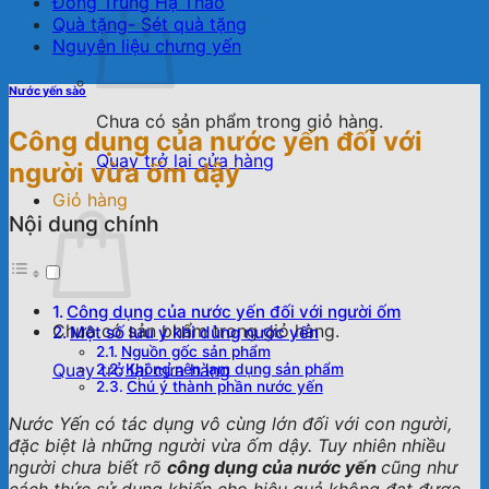
Đông Trùng Hạ Thảo
Quà tặng- Sét quà tặng
Nguyên liệu chưng yến
Nước yến sào
Chưa có sản phẩm trong giỏ hàng.
Công dụng của nước yến đối với
Quay trở lại cửa hàng
người vừa ốm dậy
Giỏ hàng
Nội dung chính
Công dụng của nước yến đối với người ốm
Chưa có sản phẩm trong giỏ hàng.
Một số lưu ý khi dùng nước yến
Nguồn gốc sản phẩm
Quay trở lại cửa hàng
Không nên lạm dụng sản phẩm
Chú ý thành phần nước yến
Nước Yến có tác dụng vô cùng lớn đối với con người,
đặc biệt là những người vừa ốm dậy. Tuy nhiên nhiều
người chưa biết rõ
công dụng của nước yến
cũng như