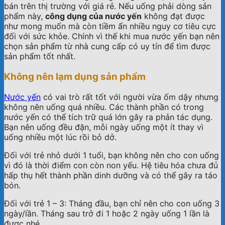
bán trên thị trường với giá rẻ. Nếu uống phải dòng sản
phẩm này,
công dụng của nước yến
không đạt được
như mong muốn mà còn tiềm ẩn nhiều nguy cơ tiêu cực
đối với sức khỏe. Chính vì thế khi mua nước yến bạn nên
chọn sản phẩm từ nhà cung cấp có uy tín để tìm được
sản phẩm tốt nhất.
Không nên lạm dụng sản phẩm
Nước yến
có vai trò rất tốt với người vừa ốm dậy nhưng
không nên uống quá nhiều. Các thành phần có trong
nước yến có thể tích trữ quá lớn gây ra phản tác dụng.
Bạn nên uống đều đặn, mỗi ngày uống một ít thay vì
uống nhiều một lúc rồi bỏ dở.
Đối với trẻ nhỏ dưới 1 tuổi, bạn không nên cho con uống
vì đó là thời điểm con còn non yếu. Hệ tiêu hóa chưa đủ
hấp thụ hết thành phần dinh dưỡng và có thể gây ra táo
bón.
Đối với trẻ 1 – 3: Tháng đầu, bạn chỉ nên cho con uống 3
ngày/lần. Tháng sau trở đi 1 hoặc 2 ngày uống 1 lần là
được nhé.