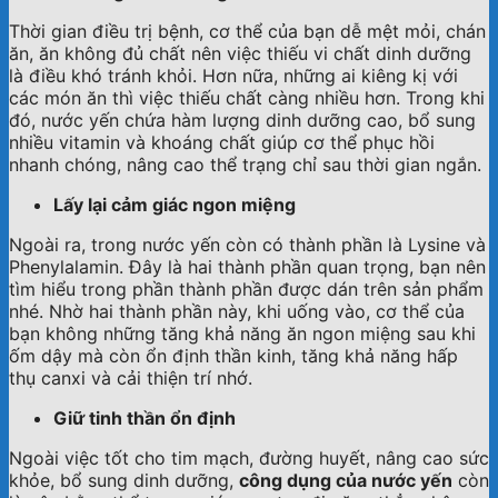
Thời gian điều trị bệnh, cơ thể của bạn dễ mệt mỏi, chán
ăn, ăn không đủ chất nên việc thiếu vi chất dinh dưỡng
là điều khó tránh khỏi. Hơn nữa, những ai kiêng kị với
các món ăn thì việc thiếu chất càng nhiều hơn. Trong khi
đó, nước yến chứa hàm lượng dinh dưỡng cao, bổ sung
nhiều vitamin và khoáng chất giúp cơ thể phục hồi
nhanh chóng, nâng cao thể trạng chỉ sau thời gian ngắn.
Lấy lại cảm giác ngon miệng
Ngoài ra, trong nước yến còn có thành phần là Lysine và
Phenylalamin. Đây là hai thành phần quan trọng, bạn nên
tìm hiểu trong phần thành phần được dán trên sản phẩm
nhé. Nhờ hai thành phần này, khi uống vào, cơ thể của
bạn không những tăng khả năng ăn ngon miệng sau khi
ốm dậy mà còn ổn định thần kinh, tăng khả năng hấp
thụ canxi và cải thiện trí nhớ.
Giữ tinh thần ổn định
Ngoài việc tốt cho tim mạch, đường huyết, nâng cao sức
khỏe, bổ sung dinh dưỡng,
công dụng của nước yến
còn