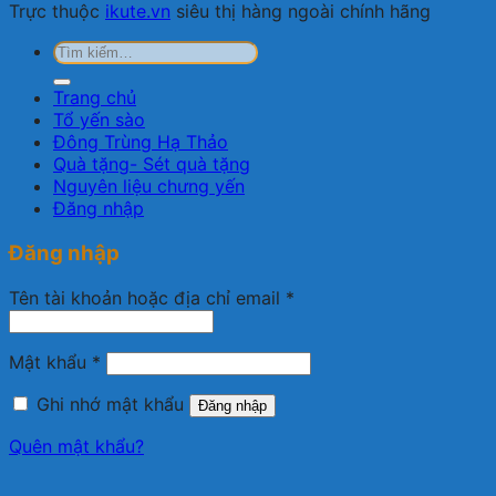
Trực thuộc
ikute.vn
siêu thị hàng ngoài chính hãng
Tìm
kiếm:
Trang chủ
Tổ yến sào
Đông Trùng Hạ Thảo
Quà tặng- Sét quà tặng
Nguyên liệu chưng yến
Đăng nhập
Đăng nhập
Bắt
Tên tài khoản hoặc địa chỉ email
*
buộc
Bắt
Mật khẩu
*
buộc
Ghi nhớ mật khẩu
Đăng nhập
Quên mật khẩu?