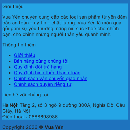
Giới thiệu
Vua Yến chuyên cung cấp các loại sản phẩm từ yến đảm
bảo an toàn – uy tín – chất lượng. Vua Yến là món quà
gửi gắm sự yêu thương, nâng niu sức khoẻ cho chính
bạn, cho chính những người thân yêu quanh mình.
Thông tin thêm
Giới thiệu
Bán hàng cùng chúng tôi
Quy định đổi trả hàng
Quy định hình thức thanh toán
Chính sách vận chuyển giao nhận
Chính sách quyền riêng tư
Liên hệ với chúng tôi
Hà Nội
: Tầng 2, số 3 ngõ 9 đường 800A, Nghĩa Đô, Cầu
Giấy, Hà Nội
Điện thoại : 0888698986
Copyright 2026 ©
Vua Yến