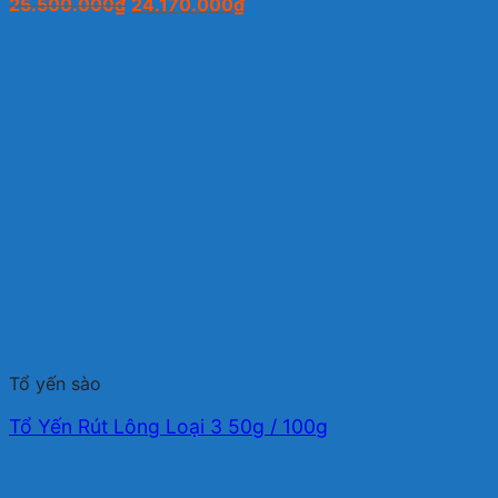
Giá
Giá
25.500.000
₫
24.170.000
₫
gốc
hiện
là:
tại
25.500.000₫.
là:
24.170.000₫.
Tổ yến sào
Tổ Yến Rút Lông Loại 3 50g / 100g