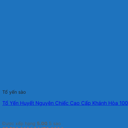
Tổ yến sào
Tổ Yến Huyết Nguyên Chiếc Cao Cấp Khánh Hòa 10
Được xếp hạng
5.00
5 sao