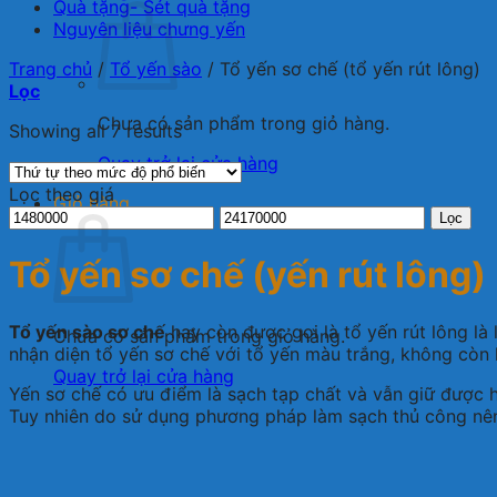
Quà tặng- Sét quà tặng
Nguyên liệu chưng yến
Trang chủ
/
Tổ yến sào
/
Tổ yến sơ chế (tổ yến rút lông)
Lọc
Chưa có sản phẩm trong giỏ hàng.
Showing all 7 results
Quay trở lại cửa hàng
Lọc theo giá
Giỏ hàng
Giá
Giá
Lọc
thấp
cao
nhất
nhất
Tổ yến sơ chế (yến rút lông)
Tổ yến sào sơ chế
hay còn được gọi là tổ yến rút lông là
Chưa có sản phẩm trong giỏ hàng.
nhận diện tổ yến sơ chế với tổ yến màu trắng, không còn 
Quay trở lại cửa hàng
Yến sơ chế có ưu điểm là sạch tạp chất và vẫn giữ được 
Tuy nhiên do sử dụng phương pháp làm sạch thủ công nên 