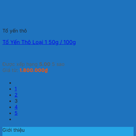
Tổ yến thô
Tổ Yến Thô Loại 1 50g / 100g
Được xếp hạng
5.00
5 sao
Giá từ:
1.800.000
₫
1
2
3
4
5
Giới thiệu