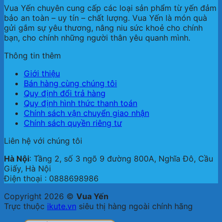
Vua Yến chuyên cung cấp các loại sản phẩm từ yến đảm
bảo an toàn – uy tín – chất lượng. Vua Yến là món quà
gửi gắm sự yêu thương, nâng niu sức khoẻ cho chính
bạn, cho chính những người thân yêu quanh mình.
Thông tin thêm
Giới thiệu
Bán hàng cùng chúng tôi
Quy định đổi trả hàng
Quy định hình thức thanh toán
Chính sách vận chuyển giao nhận
Chính sách quyền riêng tư
Liên hệ với chúng tôi
Hà Nội
: Tầng 2, số 3 ngõ 9 đường 800A, Nghĩa Đô, Cầu
Giấy, Hà Nội
Điện thoại : 0888698986
Copyright 2026 ©
Vua Yến
Trực thuộc
ikute.vn
siêu thị hàng ngoài chính hãng