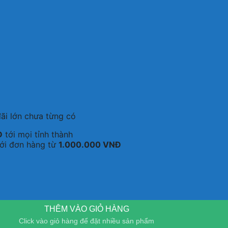
ãi lớn chưa từng có
Đ
tới mọi tỉnh thành
với đơn hàng từ
1.000.000 VNĐ
THÊM VÀO GIỎ HÀNG
Click vào giỏ hàng để đặt nhiều sản phẩm