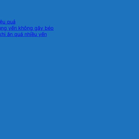
iệu quả
ụng yến không gây béo
khi ăn quá nhiều yến