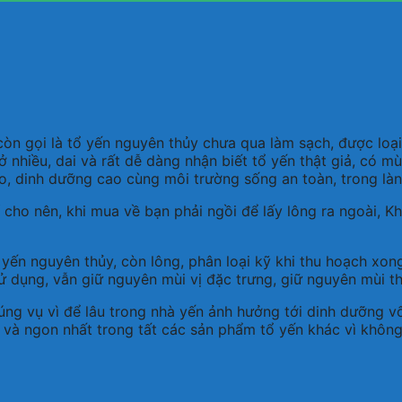
 gọi là tổ yến nguyên thủy chưa qua làm sạch, được loại
ở nhiều, dai và rất dễ dàng nhận biết tổ yến thật giả, có m
, dinh dưỡng cao cùng môi trường sống an toàn, trong làn
 cho nên, khi mua về bạn phải ngồi để lấy lông ra ngoài, Kh
nguyên thủy, còn lông, phân loại kỹ khi thu hoạch xong, c
sử dụng, vẫn giữ nguyên mùi vị đặc trưng, giữ nguyên mùi 
ng vụ vì để lâu trong nhà yến ảnh hưởng tới dinh dưỡng vố
 và ngon nhất trong tất các sản phẩm tổ yến khác vì không 