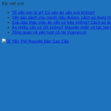
Bài viết mới
Tổ yến vụn là gì? Có nên ăn yến vụn không?
Yến sào dành cho người tiểu đường, cách sử dụng h
Giải đáp thắc mắc ăn yến có béo không? Cách sử d
Ăn nhiều yến có tốt không? Nguyên nhân và tác hại 
Tổng quan về yến tươi có tại Vuayen.vn