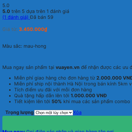
5.0
5.0
trên 5 dựa trên
1
đánh giá
(
1
đánh giá)
Đã bán
59
Giá từ:
3.450.000
₫
Màu sắc: mau-hong
Mua ngay sản phẩm tại
vuayen.vn
để nhận được các ưu đ
Miễn phí giao hàng cho đơn hàng từ
2.000.000 VN
Miễn phí ship nội thành Hà Nội trong bán kính 5km 
Tích điểm ưu đãi với mỗi đơn hàng
Quà tặng hấp dẫn lên tới
1.000.000 VNĐ
Tiết kiệm lên tới
50%
khi mua các sản phẩm combo
Trọng lượng
Xóa
Mua ngay
Gọi điện xác nhận và giao hàng tận nơi