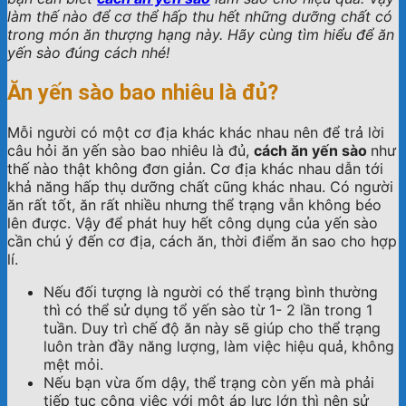
làm thế nào để cơ thể hấp thu hết những dưỡng chất có
trong món ăn thượng hạng này. Hãy cùng tìm hiểu để ăn
yến sào đúng cách nhé!
Ăn yến sào bao nhiêu là đủ?
Mỗi người có một cơ địa khác khác nhau nên để trả lời
câu hỏi ăn yến sào bao nhiêu là đủ,
cách ăn yến sào
như
thế nào thật không đơn giản. Cơ địa khác nhau dẫn tới
khả năng hấp thụ dưỡng chất cũng khác nhau. Có người
ăn rất tốt, ăn rất nhiều nhưng thể trạng vẫn không béo
lên được. Vậy để phát huy hết công dụng của yến sào
cần chú ý đến cơ địa, cách ăn, thời điểm ăn sao cho hợp
lí.
Nếu đối tượng là người có thể trạng bình thường
thì có thể sử dụng tổ yến sào từ 1- 2 lần trong 1
tuần. Duy trì chế độ ăn này sẽ giúp cho thể trạng
luôn tràn đầy năng lượng, làm việc hiệu quả, không
mệt mỏi.
Nếu bạn vừa ốm dậy, thể trạng còn yến mà phải
tiếp tục công việc với một áp lực lớn thì nên sử