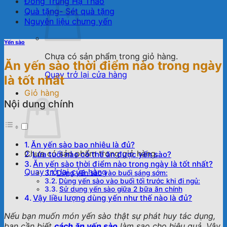
Đông Trùng Hạ Thảo
Quà tặng- Sét quà tặng
Nguyên liệu chưng yến
Yến sào
Chưa có sản phẩm trong giỏ hàng.
Ăn yến sào thời điểm nào trong ngày
Quay trở lại cửa hàng
là tốt nhất
Giỏ hàng
Nội dung chính
Ăn yến sào bao nhiêu là đủ?
Chưa có sản phẩm trong giỏ hàng.
Lứa tuổi nào có thể ăn được yến sào?
Ăn yến sào thời điểm nào trong ngày là tốt nhất?
Quay trở lại cửa hàng
Dùng yến sào vào buổi sáng sớm:
Dùng yến sào vào buổi tối trước khi đi ngủ:
Sử dụng yến sào giữa 2 bữa ăn chính
Vậy liều lượng dùng yến như thế nào là đủ?
Nếu bạn muốn món yến sào thật sự phát huy tác dụng,
bạn cần biết
cách ăn yến sào
làm sao cho hiệu quả. Vậy