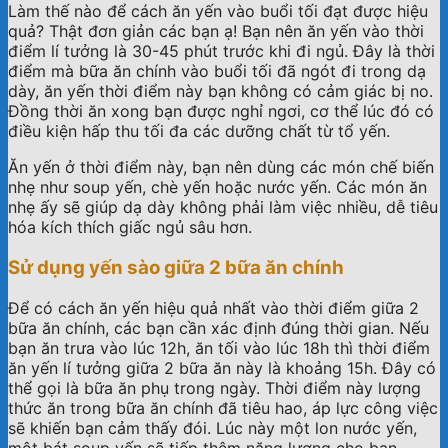
Làm thế nào để cách ăn yến vào buổi tối đạt được hiệu
quả? Thật đơn giản các bạn ạ! Bạn nên ăn yến vào thời
điểm lí tưởng là 30-45 phút trước khi đi ngủ. Đây là thời
điểm mà bữa ăn chính vào buổi tối đã ngót đi trong dạ
dày, ăn yến thời điểm này bạn không có cảm giác bị no.
Đồng thời ăn xong bạn được nghỉ ngơi, cơ thể lúc đó có
điều kiện hấp thu tối đa các dưỡng chất từ tổ yến.
Ăn yến ở thời điểm này, bạn nên dùng các món chế biến
nhẹ như soup yến, chè yến hoặc nước yến. Các món ăn
nhẹ ấy sẽ giúp dạ dày không phải làm việc nhiều, dễ tiêu
hóa kích thích giấc ngủ sâu hơn.
Sử dụng yến sào giữa 2 bữa ăn chính
Để có cách ăn yến hiệu quả nhất vào thời điểm giữa 2
bữa ăn chính, các bạn cần xác định đúng thời gian. Nếu
bạn ăn trưa vào lúc 12h, ăn tối vào lúc 18h thì thời điểm
ăn yến lí tưởng giữa 2 bữa ăn này là khoảng 15h. Đây có
thể gọi là bữa ăn phụ trong ngày. Thời điểm này lượng
thức ăn trong bữa ăn chính đã tiêu hao, áp lực công việc
sẽ khiến bạn cảm thấy đói. Lúc này một lon nước yến,
một bát soup yến sẽ tiếp thêm năng lượng cho bạn.