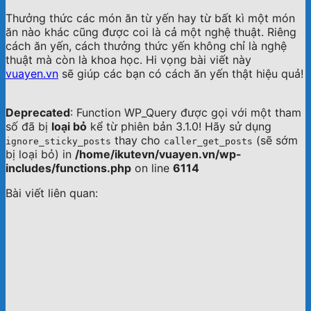
Thưởng thức các món ăn từ yến hay từ bất kì một món
ăn nào khác cũng được coi là cả một nghệ thuật. Riêng
cách ăn yến, cách thưởng thức yến không chỉ là nghệ
thuật mà còn là khoa học. Hi vọng bài viết này
vuayen.vn
sẽ giúp các bạn có cách ăn yến thật hiệu quả!
Deprecated
: Function WP_Query được gọi với một tham
số đã bị
loại bỏ
kể từ phiên bản 3.1.0! Hãy sử dụng
thay cho
(sẽ sớm
ignore_sticky_posts
caller_get_posts
bị loại bỏ) in
/home/ikutevn/vuayen.vn/wp-
includes/functions.php
on line
6114
Bài viết liên quan: