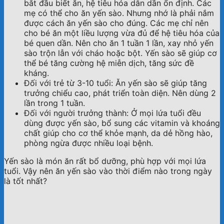
bắt đầu biết ăn, hệ tiêu hóa dẫn dần ổn định. Các
mẹ có thể cho ăn yến sào. Nhưng nhớ là phải nắm
được cách ăn yến sào cho đúng. Các mẹ chỉ nên
cho bé ăn một liều lượng vừa đủ để hệ tiêu hóa của
bé quen dần. Nên cho ăn 1 tuần 1 lần, xay nhỏ yến
sào trộn lẫn với cháo hoặc bột. Yến sào sẽ giúp cơ
thể bé tăng cường hệ miễn dịch, tăng sức đề
kháng.
Đối với trẻ từ 3-10 tuổi: Ăn yến sào sẽ giúp tăng
trưởng chiểu cao, phát triển toàn diện. Nên dùng 2
lần trong 1 tuần.
Đối với người trưởng thành: Ở mọi lứa tuổi đều
dùng được yến sào, bổ sung các vitamin và khoáng
chất giúp cho cơ thể khỏe mạnh, da dẻ hồng hào,
phòng ngừa được nhiều loại bệnh.
Yến sào là món ăn rất bổ dưỡng, phù hợp với mọi lứa
tuổi. Vậy nên ăn yến sào vào thời điểm nào trong ngày
là tốt nhất?