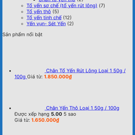
Tổ yến sơ chế (tổ yến rút lông)
(7)
Tổ yến thô
(5)
Tổ yến tinh chế
(12)
Yến vụn- Sét Yến
(2)
Sản phẩm nổi bật
Chân Tổ Yến Rút Lông Loại 1 50g /
100g
Giá từ:
1.850.000
₫
Chân Yến Thô Loại 1 50g / 100g
Được xếp hạng
5.00
5 sao
Giá từ:
1.650.000
₫