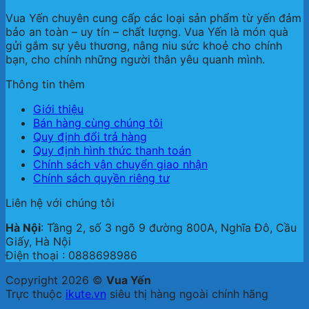
Vua Yến chuyên cung cấp các loại sản phẩm từ yến đảm
bảo an toàn – uy tín – chất lượng. Vua Yến là món quà
gửi gắm sự yêu thương, nâng niu sức khoẻ cho chính
bạn, cho chính những người thân yêu quanh mình.
Thông tin thêm
Giới thiệu
Bán hàng cùng chúng tôi
Quy định đổi trả hàng
Quy định hình thức thanh toán
Chính sách vận chuyển giao nhận
Chính sách quyền riêng tư
Liên hệ với chúng tôi
Hà Nội
: Tầng 2, số 3 ngõ 9 đường 800A, Nghĩa Đô, Cầu
Giấy, Hà Nội
Điện thoại : 0888698986
Copyright 2026 ©
Vua Yến
Trực thuộc
ikute.vn
siêu thị hàng ngoài chính hãng