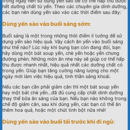
trong ngày nên sử dụng yến sào để cơ thể hấp thu được
hết dưỡng chất từ yến. Theo các chuyên gia dinh dưỡng,
các bạn nên dùng yến sào vào các thời điểm sau đây:
Dùng yến sào vào buổi sáng sớm:
Buổi sáng là một trong những thời điểm lí tưởng để sử
dụng yến sào hiệu quả. Vậy cách ăn yến vào buổi sáng
như thế nào? Lúc này khi bụng bạn còn đang đói, bạn
hãy dùng một bát soup yến, chè yến hoặc yến chưng
đường phèn. Những món ăn nhẹ này sẽ giúp cơ thể hấp
thu được nhanh nhất, hiệu quả nhất các dưỡng chất có
trong yến. Giúp bạn tăng cường năng lượng cho một
ngày mới làm việc hiệu quả, tinh thần sảng khoái.
Nếu các bạn cần phải giảm cân thì một bát soup yến
hay một bát chè yến…đã đủ cung cấp chất dinh dưỡng
thay thế bữa ăn sáng của bạn. Nếu bạn nào không trong
chế độ giảm cân, sau khi dùng yến, các bạn có thể ăn
thêm hoa quả, hoặc một chút tinh bột nữa nhé!
Dùng yến sào vào buổi tối trước khi đi ngủ: