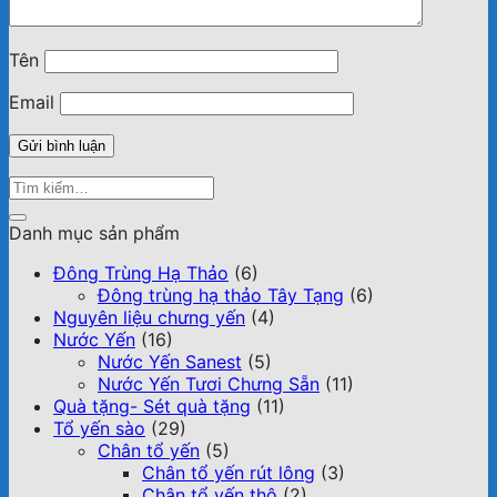
Tên
Email
Danh mục sản phẩm
Đông Trùng Hạ Thảo
(6)
Đông trùng hạ thảo Tây Tạng
(6)
Nguyên liệu chưng yến
(4)
Nước Yến
(16)
Nước Yến Sanest
(5)
Nước Yến Tươi Chưng Sẵn
(11)
Quà tặng- Sét quà tặng
(11)
Tổ yến sào
(29)
Chân tổ yến
(5)
Chân tổ yến rút lông
(3)
Chân tổ yến thô
(2)