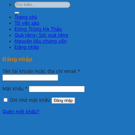
Tìm
kiếm:
Trang chủ
Tổ yến sào
Đông Trùng Hạ Thảo
Quà tặng- Sét quà tặng
Nguyên liệu chưng yến
Đăng nhập
Đăng nhập
Bắt
Tên tài khoản hoặc địa chỉ email
*
buộc
Bắt
Mật khẩu
*
buộc
Ghi nhớ mật khẩu
Đăng nhập
Quên mật khẩu?