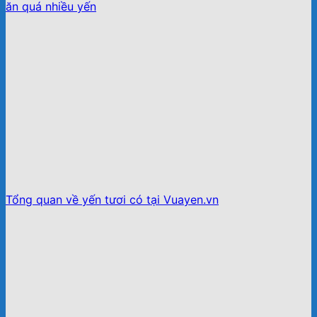
ăn quá nhiều yến
Tổng quan về yến tươi có tại Vuayen.vn