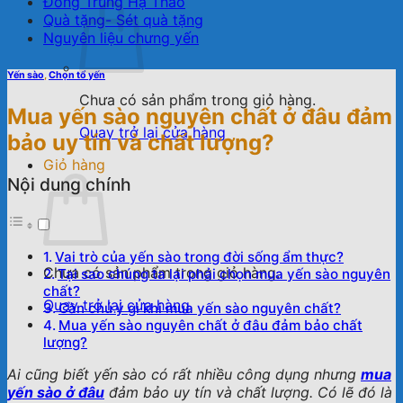
Đông Trùng Hạ Thảo
Quà tặng- Sét quà tặng
Nguyên liệu chưng yến
Yến sào
,
Chọn tổ yến
Chưa có sản phẩm trong giỏ hàng.
Mua yến sào nguyên chất ở đâu đảm
Quay trở lại cửa hàng
bảo uy tín và chất lượng?
Giỏ hàng
Nội dung chính
Vai trò của yến sào trong đời sống ẩm thực?
Chưa có sản phẩm trong giỏ hàng.
Tại sao chúng ta lại phải chọn mua yến sào nguyên
chất?
Quay trở lại cửa hàng
Cần chú ý gì khi mua yến sào nguyên chất?
Mua yến sào nguyên chất ở đâu đảm bảo chất
lượng?
Ai cũng biết yến sào có rất nhiều công dụng nhưng
mua
yến sào ở đâu
đảm bảo uy tín và chất lượng. Có lẽ đó là