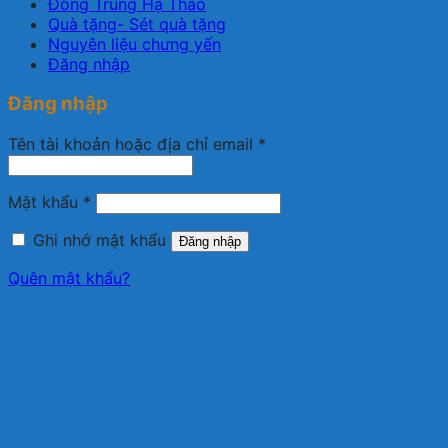
Đông Trùng Hạ Thảo
Quà tặng- Sét quà tặng
Nguyên liệu chưng yến
Đăng nhập
Đăng nhập
Bắt
Tên tài khoản hoặc địa chỉ email
*
buộc
Bắt
Mật khẩu
*
buộc
Ghi nhớ mật khẩu
Đăng nhập
Quên mật khẩu?