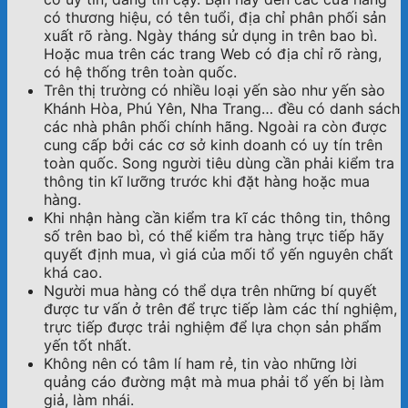
có thương hiệu, có tên tuổi, địa chỉ phân phối sản
xuất rõ ràng. Ngày tháng sử dụng in trên bao bì.
Hoặc mua trên các trang Web có địa chỉ rõ ràng,
có hệ thống trên toàn quốc.
Trên thị trường có nhiều loại yến sào như yến sào
Khánh Hòa, Phú Yên, Nha Trang… đều có danh sách
các nhà phân phối chính hãng. Ngoài ra còn được
cung cấp bởi các cơ sở kinh doanh có uy tín trên
toàn quốc. Song người tiêu dùng cần phải kiểm tra
thông tin kĩ lưỡng trước khi đặt hàng hoặc mua
hàng.
Khi nhận hàng cần kiểm tra kĩ các thông tin, thông
số trên bao bì, có thể kiểm tra hàng trực tiếp hãy
quyết định mua, vì giá của mối tổ yến nguyên chất
khá cao.
Người mua hàng có thể dựa trên những bí quyết
được tư vấn ở trên để trực tiếp làm các thí nghiệm,
trực tiếp được trải nghiệm để lựa chọn sản phẩm
yến tốt nhất.
Không nên có tâm lí ham rẻ, tin vào những lời
quảng cáo đường mật mà mua phải tổ yến bị làm
giả, làm nhái.