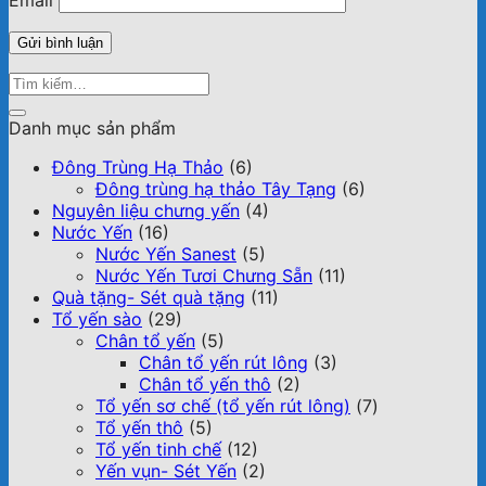
Danh mục sản phẩm
Đông Trùng Hạ Thảo
(6)
Đông trùng hạ thảo Tây Tạng
(6)
Nguyên liệu chưng yến
(4)
Nước Yến
(16)
Nước Yến Sanest
(5)
Nước Yến Tươi Chưng Sẵn
(11)
Quà tặng- Sét quà tặng
(11)
Tổ yến sào
(29)
Chân tổ yến
(5)
Chân tổ yến rút lông
(3)
Chân tổ yến thô
(2)
Tổ yến sơ chế (tổ yến rút lông)
(7)
Tổ yến thô
(5)
Tổ yến tinh chế
(12)
Yến vụn- Sét Yến
(2)