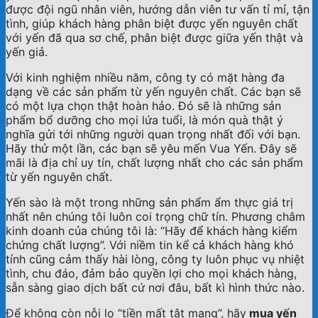
được đội ngũ nhân viên, hướng dẫn viên tư vấn tỉ mỉ, tận
tình, giúp khách hàng phân biệt được yến nguyên chất
với yến đã qua sơ chế, phân biệt được giữa yến thật và
yến giả.
Với kinh nghiệm nhiều năm, công ty có mặt hàng đa
dạng về các sản phẩm từ yến nguyên chất. Các bạn sẽ
có một lựa chọn thật hoàn hảo. Đó sẽ là những sản
phẩm bổ dưỡng cho mọi lứa tuổi, là món quà thật ý
nghĩa gửi tới những người quan trọng nhất đối với bạn.
Hãy thử một lần, các bạn sẽ yêu mến Vua Yến. Đây sẽ
mãi là địa chỉ uy tín, chất lượng nhất cho các sản phẩm
từ yến nguyên chất.
Yến sào là một trong những sản phẩm ẩm thực giá trị
nhất nên chúng tôi luôn coi trọng chữ tín. Phương châm
kinh doanh của chúng tôi là: “Hãy để khách hàng kiểm
chứng chất lượng”. Với niềm tin kể cả khách hàng khó
tính cũng cảm thấy hài lòng, công ty luôn phục vụ nhiệt
tình, chu đáo, đảm bảo quyền lợi cho mọi khách hàng,
sẵn sàng giao dịch bất cứ nơi đâu, bất kì hình thức nào.
Để không còn nỗi lo “tiền mất tật mang”, hãy
mua yến