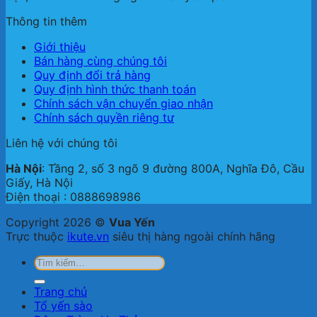
Thông tin thêm
Giới thiệu
Bán hàng cùng chúng tôi
Quy định đổi trả hàng
Quy định hình thức thanh toán
Chính sách vận chuyển giao nhận
Chính sách quyền riêng tư
Liên hệ với chúng tôi
Hà Nội
: Tầng 2, số 3 ngõ 9 đường 800A, Nghĩa Đô, Cầu
Giấy, Hà Nội
Điện thoại : 0888698986
Copyright 2026 ©
Vua Yến
Trực thuộc
ikute.vn
siêu thị hàng ngoài chính hãng
Tìm
kiếm:
Trang chủ
Tổ yến sào